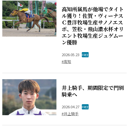
高知所属馬が他場でタイト
ル獲り！佐賀・ヴィーナス
Ｃ豊洋牧場生産サノノエス
ポ、笠松・飛山濃水杯オリ
エント牧場生産ジュゲムー
ン優勝
2026.05.23
FREE
#高知
井上騎手、期間限定で門別
騎乗へ
2026.04.27
FREE
#井上騎手