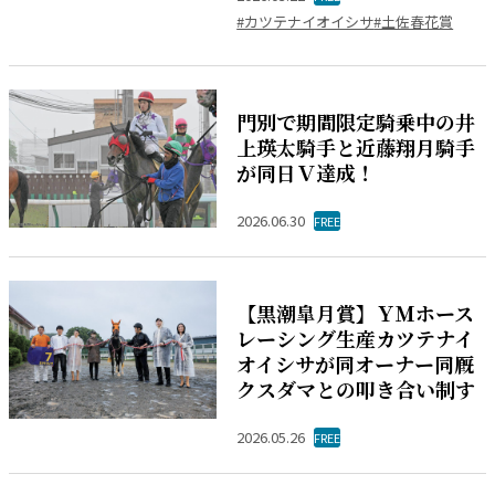
#カツテナイオイシサ
#土佐春花賞
門別で期間限定騎乗中の井
上瑛太騎手と近藤翔月騎手
が同日Ｖ達成！
2026.06.30
FREE
【黒潮皐月賞】ＹＭホース
レーシング生産カツテナイ
オイシサが同オーナー同厩
クスダマとの叩き合い制す
2026.05.26
FREE