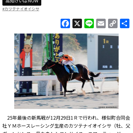
高知けいばNOW
#カツテナイオイシサ
Facebook
X
Line
Email
Co
Lin
25年最後の新馬戦が12月29日1Ｒで行われ、様似町合同会
社ＹＭホースレーシング生産のカツテナイオイシサ（牡、父