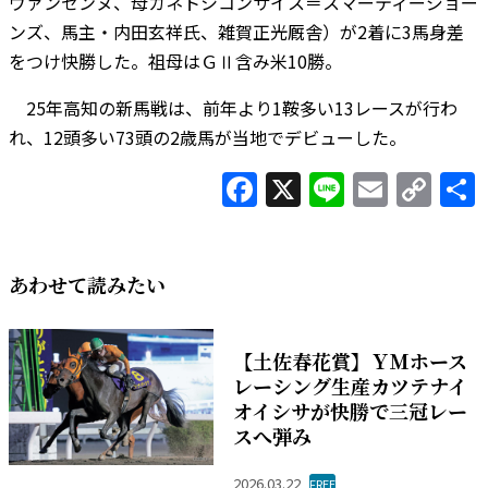
ヴァンセンヌ、母カネトシコンサイス＝スマーティージョー
ンズ、馬主・内田玄祥氏、雑賀正光厩舎）が2着に3馬身差
をつけ快勝した。祖母はＧⅡ含み米10勝。
25年高知の新馬戦は、前年より1鞍多い13レースが行わ
れ、12頭多い73頭の2歳馬が当地でデビューした。
Facebook
X
Line
Email
Co
Lin
あわせて読みたい
【土佐春花賞】ＹＭホース
レーシング生産カツテナイ
オイシサが快勝で三冠レー
スへ弾み
2026.03.22
FREE