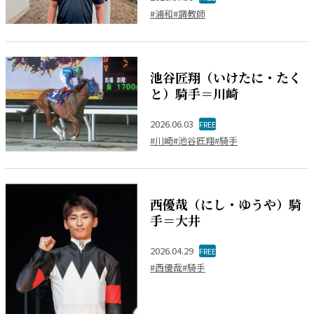
#浦和
#調教師
池谷匠翔（いけたに・たく
と）騎手＝川崎
2026.06.03
FREE
#川崎
#池谷匠翔
#騎手
西優哉（にし・ゆうや）騎
手＝大井
2026.04.29
FREE
#西優哉
#騎手