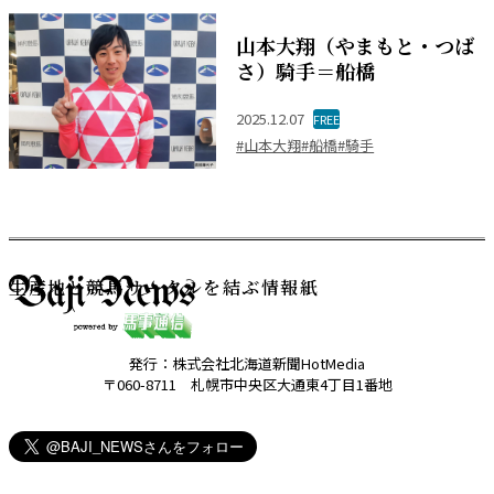
山本大翔（やまもと・つば
さ）騎手＝船橋
2025.12.07
FREE
#山本大翔
#船橋
#騎手
生産地と競馬サークルを結ぶ情報紙
発行：株式会社北海道新聞HotMedia
〒060-8711 札幌市中央区大通東4丁目1番地