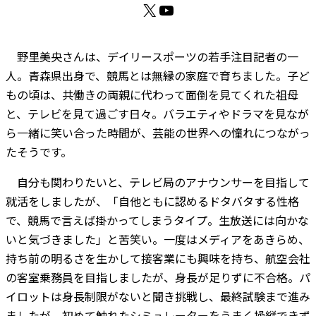
X
YouTube
野里美央さんは、デイリースポーツの若手注目記者の一
人。青森県出身で、競馬とは無縁の家庭で育ちました。子ど
もの頃は、共働きの両親に代わって面倒を見てくれた祖母
と、テレビを見て過ごす日々。バラエティやドラマを見なが
ら一緒に笑い合った時間が、芸能の世界への憧れにつながっ
たそうです。
自分も関わりたいと、テレビ局のアナウンサーを目指して
就活をしましたが、「自他ともに認めるドタバタする性格
で、競馬で言えば掛かってしまうタイプ。生放送には向かな
いと気づきました」と苦笑い。一度はメディアをあきらめ、
持ち前の明るさを生かして接客業にも興味を持ち、航空会社
の客室乗務員を目指しましたが、身長が足りずに不合格。パ
イロットは身長制限がないと聞き挑戦し、最終試験まで進み
ましたが、初めて触れたシミュレーターをうまく操縦できず