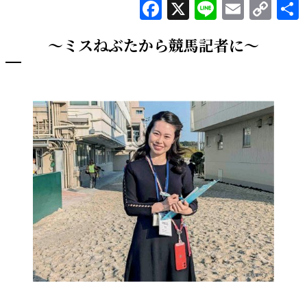
Facebook
X
Line
Email
Co
Lin
～ミスねぶたから競馬記者に～