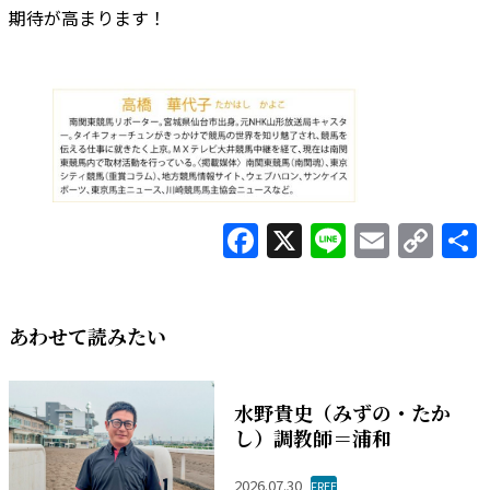
期待が高まります！
Facebook
X
Line
Email
Co
Lin
あわせて読みたい
水野貴史（みずの・たか
し）調教師＝浦和
2026.07.30
FREE