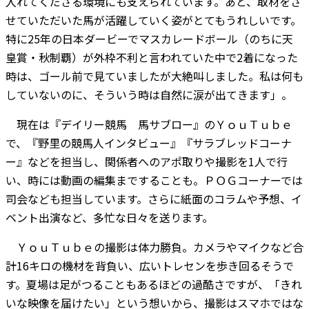
入れてくださる環境にも支えられています。あと、取材をさ
せていただいた馬が活躍していく姿がとてもうれしいです。
特に25年の日本ダービーでマスカレードボール（のちに天
皇賞・秋制覇）が外枠不利と言われていた中で2着になった
時は、ゴール前で見ていましたが大絶叫しました。私は何も
していないのに、そういう時は自然に涙が出てきます」。
現在は『デイリー競馬 馬サブロー』のＹｏｕＴｕｂｅ
で、『野里の競馬人インタビュー』『サラブレッドコーナ
ー』などを担当し、関係者へのアポ取りや撮影を1人で行
い、時には動画の編集まですることも。ＰＯＧコーナーでは
司会なども担当しています。さらに紙面のコラムや予想、イ
ベント出演など、多忙な日々を送ります。
ＹｏｕＴｕｂｅの撮影は体力勝負。カメラやマイクなど合
計16キロの機材を背負い、広いトレセンを歩き回るそうで
す。夏場は足がつることもあるほどの過酷さですが、「きれ
いな映像を届けたい」という想いから、撮影はスマホではな