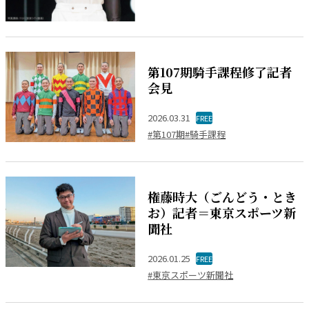
第107期騎手課程修了記者
会見
2026.03.31
FREE
#第107期
#騎手課程
権藤時大（ごんどう・とき
お）記者＝東京スポーツ新
聞社
2026.01.25
FREE
#東京スポーツ新聞社