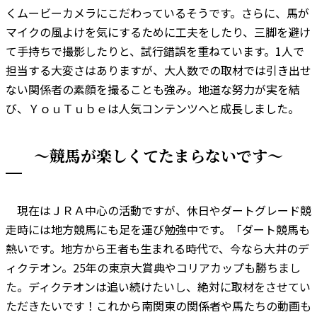
くムービーカメラにこだわっているそうです。さらに、馬が
マイクの風よけを気にするために工夫をしたり、三脚を避け
て手持ちで撮影したりと、試行錯誤を重ねています。1人で
担当する大変さはありますが、大人数での取材では引き出せ
ない関係者の素顔を撮ることも強み。地道な努力が実を結
び、ＹｏｕＴｕｂｅは人気コンテンツへと成長しました。
～競馬が楽しくてたまらないです～
現在はＪＲＡ中心の活動ですが、休日やダートグレード競
走時には地方競馬にも足を運び勉強中です。「ダート競馬も
熱いです。地方から王者も生まれる時代で、今なら大井のデ
ィクテオン。25年の東京大賞典やコリアカップも勝ちまし
た。ディクテオンは追い続けたいし、絶対に取材をさせてい
ただきたいです！これから南関東の関係者や馬たちの動画も