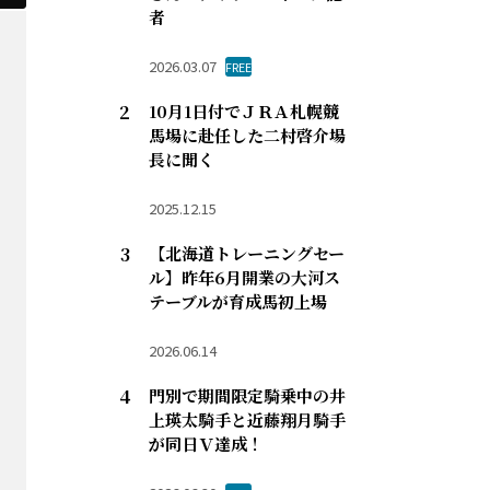
者
2026.03.07
FREE
10月1日付でＪＲＡ札幌競
馬場に赴任した二村啓介場
長に聞く
2025.12.15
【北海道トレーニングセー
ル】昨年6月開業の大河ス
テーブルが育成馬初上場
2026.06.14
門別で期間限定騎乗中の井
上瑛太騎手と近藤翔月騎手
が同日Ｖ達成！