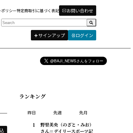
お問い合わせ
ーポリシー
特定商取引に基づく表記
検索
サインアップ
ログイン
ランキング
昨日
先週
先月
野里美央（のざと・みお）
さん＝デイリースポーツ記
込