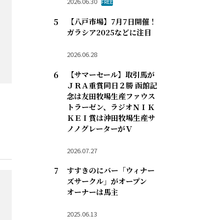
2026.06.30
FREE
【八戸市場】7月7日開催！
ガラシア2025などに注目
2026.06.28
【サマーセール】取引馬が
ＪＲＡ重賞同日２勝 函館記
念は友田牧場生産ファウス
トラーゼン、ラジオＮＩＫ
ＫＥＩ賞は沖田牧場生産サ
ノノグレーターがＶ
2026.07.27
すすきのにバー「ウィナー
ズサークル」がオープン
オーナーは馬主
2025.06.13