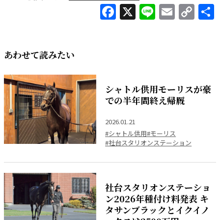
Facebook
X
Line
Email
Co
Lin
あわせて読みたい
シャトル供用モーリスが豪
での半年間終え帰厩
2026.01.21
#シャトル供用
#モーリス
#社台スタリオンステーション
社台スタリオンステーショ
ン2026年種付け料発表 キ
タサンブラックとイクイノ