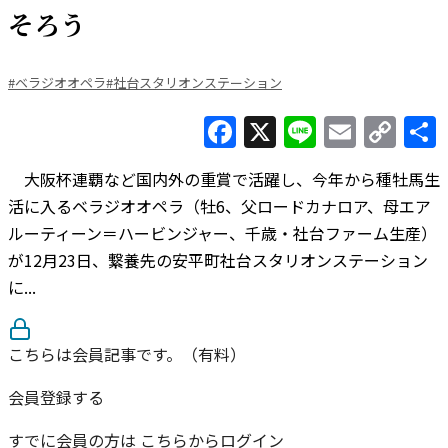
そろう
#ベラジオオペラ
#社台スタリオンステーション
Facebook
X
Line
Email
Co
Lin
大阪杯連覇など国内外の重賞で活躍し、今年から種牡馬生
活に入るベラジオオペラ（牡6、父ロードカナロア、母エア
ルーティーン＝ハービンジャー、千歳・社台ファーム生産）
が12月23日、繋養先の安平町社台スタリオンステーション
に...
こちらは会員記事です。（有料）
会員登録する
すでに会員の方は
こちらからログイン