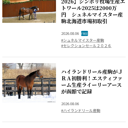
2026】シンボリ牧場生産エ
トワール2025は2000万
円 シュネルマイスター産
駒北海道市場初取引
2026.08.06
FREE
#シュネルマイスター産駒
#セレクションセール２０２６
ハイランドリール産駒がＪ
ＲＡ初勝利！エスティファ
ーム生産ライーリーアース
が函館で記録
2026.08.06
#ハイランドリール産駒