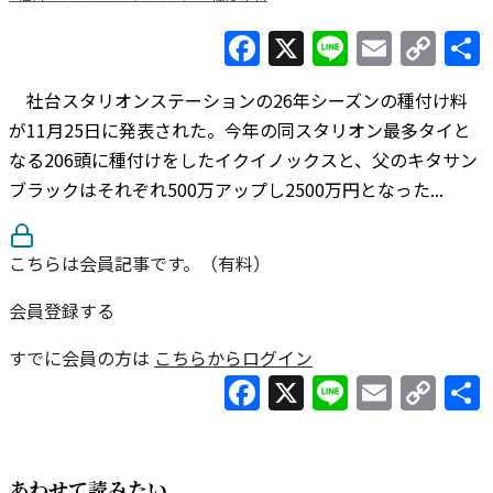
Facebook
X
Line
Email
Co
Lin
社台スタリオンステーションの26年シーズンの種付け料
が11月25日に発表された。今年の同スタリオン最多タイと
なる206頭に種付けをしたイクイノックスと、父のキタサン
ブラックはそれぞれ500万アップし2500万円となった...
こちらは会員記事です。（有料）
会員登録する
すでに会員の方は
こちらからログイン
Facebook
X
Line
Email
Co
Lin
あわせて読みたい