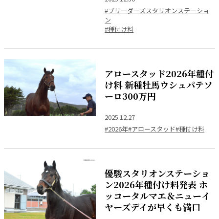
#ブリーダーズスタリオンステーショ
ン
#種付け料
アロースタッド2026年種付
け料 新種牡馬ウシュパテソ
ーロ300万円
2025.12.27
#2026年
#アロースタッド
#種付け料
優駿スタリオンステーショ
ン2026年種付け料発表 ホ
ッコータルマエ＆ニューイ
ヤーズデイが早くも満口