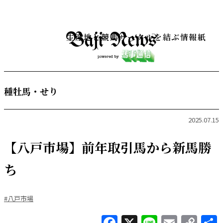
生産地と競馬サークルを結ぶ情報紙
種牡馬・せり
2025.07.15
【八戸市場】前年取引馬から新馬勝
ち
#八戸市場
Facebook
X
Line
Email
Co