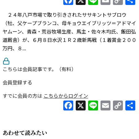
Lin
２４年八戸市場で取り引きされたササキントサブロウ
（牡、父ケープブランコ、母キョウエイブリッツ＝アドマイ
ヤムーン、青森・荒谷牧場生産、馬主・佐々木均氏、飯田弘
道厩舎）が、６月８日水沢１Ｒ２歳新馬戦（１着賞金２００
万円、８...
こちらは会員記事です。（有料）
会員登録する
すでに会員の方は
こちらからログイン
Facebook
X
Line
Email
Co
Lin
あわせて読みたい