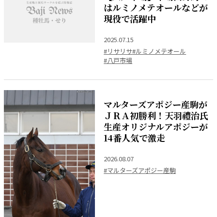
はルミノメテオールなどが
現役で活躍中
2025.07.15
#リサリサ
#ルミノメテオール
#八戸市場
マルターズアポジー産駒が
ＪＲＡ初勝利！天羽禮治氏
生産オリジナルアポジーが
14番人気で激走
2026.08.07
#マルターズアポジー産駒