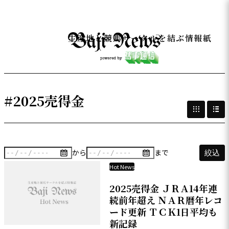
生産地と競馬サークルを結ぶ情報紙
#2025売得金
から
まで
絞込
Hot News
2025売得金 ＪＲＡ14年連
続前年超え ＮＡＲ暦年レコ
ード更新 ＴＣＫ1日平均も
新記録