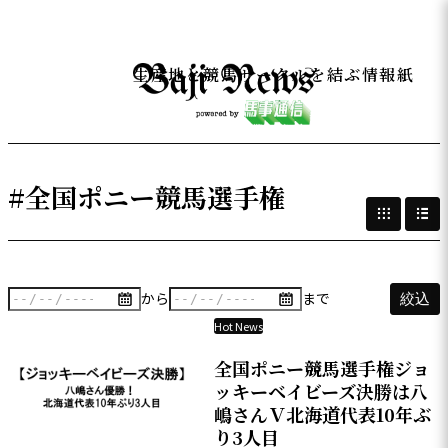
生産地と競馬サークルを結ぶ情報紙
#全国ポニー競馬選手権
から
まで
絞込
Hot News
全国ポニー競馬選手権ジョ
ッキーベイビーズ決勝は八
嶋さんＶ北海道代表10年ぶ
り3人目