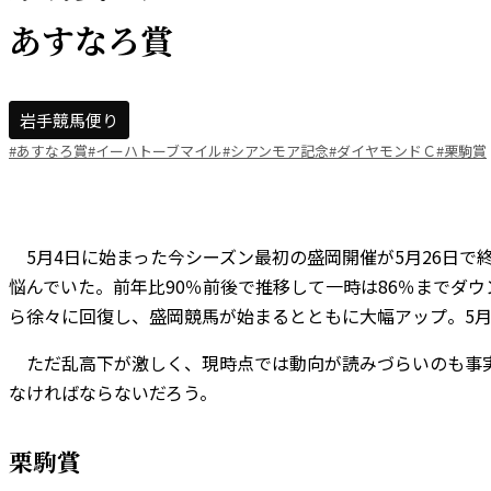
あすなろ賞
岩手競馬便り
#あすなろ賞
#イーハトーブマイル
#シアンモア記念
#ダイヤモンドＣ
#栗駒賞
5月4日に始まった今シーズン最初の盛岡開催が5月26日で
悩んでいた。前年比90％前後で推移して一時は86％までダ
ら徐々に回復し、盛岡競馬が始まるとともに大幅アップ。5月1
ただ乱高下が激しく、現時点では動向が読みづらいのも事実
なければならないだろう。
栗駒賞