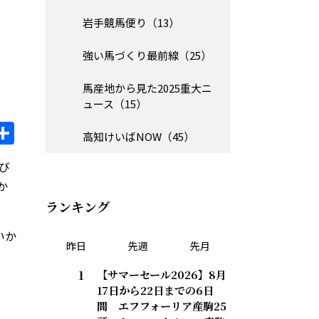
岩手競馬便り（13）
強い馬づくり最前線（25）
馬産地から見た2025重大ニ
ュース（15）
il
opy
共
高知けいばNOW（45）
ink
有
び
か
ランキング
いか
昨日
先週
先月
【サマーセール2026】8月
17日から22日までの6日
間 エフフォーリア産駒25