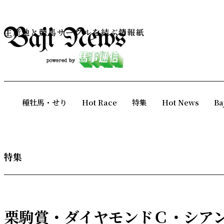
生産地と競馬サークルを結ぶ情報紙
種牡馬・せり
Hot Race
特集
Hot News
Ba
特集
栗駒賞・ダイヤモンドＣ・シア