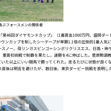
喜ぶフォースメンの関係者
第46回ダイヤモンドカップ」（1着賞金1000万円、盛岡ダー
ラウンカップを制したシーテープが単勝1.1倍の圧倒的1番人気
ースノー、母リンガスビンゴ＝シンボリクリスエス、日高・㈱
。重賞初挑戦で制覇を果たし、連勝を4に伸ばした。菅原勲調
ていた以上にいい競馬で勝ってくれた。走るたびに状態が良く
ス直後は明言を避けたが、数日後、東京ダービー挑戦を表明し