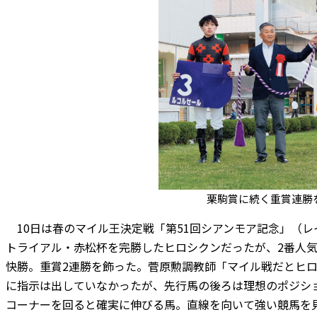
栗駒賞に続く重賞連勝
10日は春のマイル王決定戦「第51回シアンモア記念」（レイデ
トライアル・赤松杯を完勝したヒロシクンだったが、2番人
快勝。重賞2連勝を飾った。菅原勲調教師「マイル戦だとヒ
に指示は出していなかったが、先行馬の後ろは理想のポジシ
コーナーを回ると確実に伸びる馬。直線を向いて強い競馬を