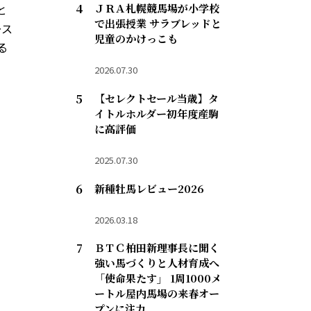
ＪＲＡ札幌競馬場が小学校
と
で出張授業 サラブレッドと
ース
児童のかけっこも
る
2026.07.30
【セレクトセール当歳】タ
イトルホルダー初年度産駒
に高評価
2025.07.30
新種牡馬レビュー2026
2026.03.18
ＢＴＣ柏田新理事長に聞く
強い馬づくりと人材育成へ
「使命果たす」 1周1000メ
ートル屋内馬場の来春オー
プンに注力