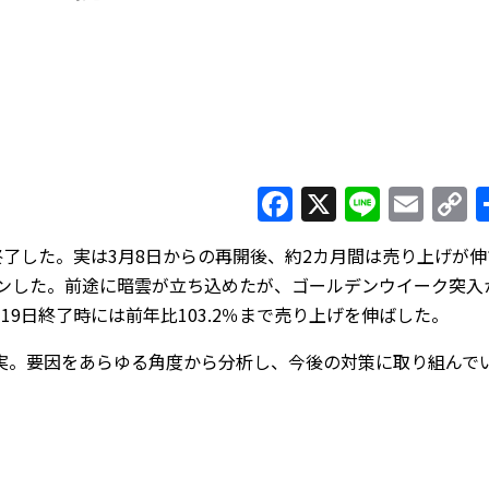
Facebook
X
Line
Ema
C
L
終了した。実は3月8日からの再開後、約2カ月間は売り上げが伸
ウンした。前途に暗雲が立ち込めたが、ゴールデンウイーク突入
9日終了時には前年比103.2％まで売り上げを伸ばした。
。要因をあらゆる角度から分析し、今後の対策に取り組んで