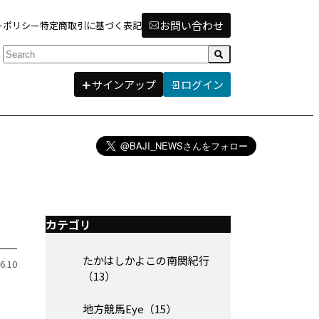
お問い合わせ
ーポリシー
特定商取引に基づく表記
検索
サインアップ
ログイン
カテゴリ
たかはしかよこの南関紀行
6.10
（13）
・
地方競馬Eye（15）