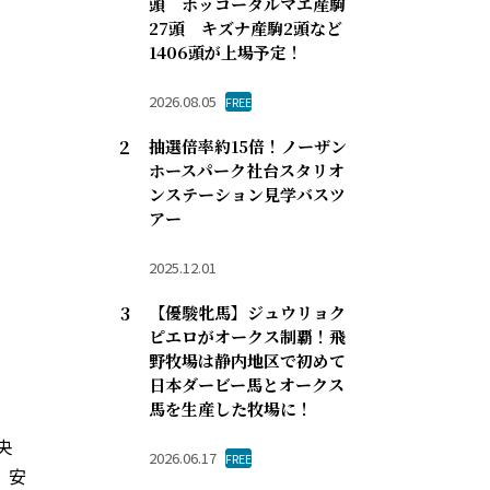
頭 ホッコータルマエ産駒
27頭 キズナ産駒2頭など
1406頭が上場予定！
2026.08.05
FREE
抽選倍率約15倍！ノーザン
ホースパーク社台スタリオ
ンステーション見学バスツ
アー
2025.12.01
【優駿牝馬】ジュウリョク
ピエロがオークス制覇！飛
野牧場は静内地区で初めて
日本ダービー馬とオークス
馬を生産した牧場に！
央
2026.06.17
FREE
、安