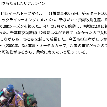
利をもたらしたリアルライン
4回イーハトーブマイル」（1着賞金400万円、盛岡ダート160
ロックライン＝キングカメハメハ、新ひだか・飛野牧場生産、
で2歳シーズンを終えた。今年は3月から始動し、初戦は2着に
った。千葉博次調教師「2歳時は体ができていなかったので入
残しながらも、ひと冬を越して成長した。今回も担当者がしっ
（2000年、3歳重賞・オータムカップ）以来の重賞だったの
う可能性があるから、柔軟に考えたいと思っている」