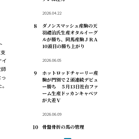
2026.04.22
ダノンスマッシュ産駒の天
羽禮治氏生産オタルイーグ
ルが勝ち、同馬産駒ＪＲＡ
ト
10頭目の勝ち上がり
に支
ケイ
2026.06.05
教師
ホットロッドチャーリー産
なっ
駒が門別で２頭連続デビュ
た。
ー勝ち ５月13日社台ファ
ーム生産ドッカンキャベツ
が大差Ｖ
2026.06.09
骨盤骨折の馬の管理