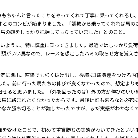
もちゃんと言ったことをやってくれて丁寧に乗ってくれるし
オとのコンビが始まりました。「調教から乗ってくれれば馬の
、馬の癖をしっかり把握してもらっていました」とのこと。
いように、特に慎重に乗ってきました。最近ではしっかり負荷
。頭がいい馬なので、レースを想定したハミの取らせ方を覚え
気に進出。直線で力強く抜け出し、後続に1馬身差をつける内
した。前に行った馬たちの伸びが良くなかったので、想定より
出せると思いました。（外を回ったのは）外の方が伸びのいい
の馬に絡まれたくなかったからです。最後は誰も来るなと必死
かなか勝ち切ることが難しかったですが、まだ実感がわかなく
を受けたことで、初めて重賞勝ちの実感がわいてきたといい
「父をはじめ家族もめちゃめちゃ喜んでくれました。おばあち