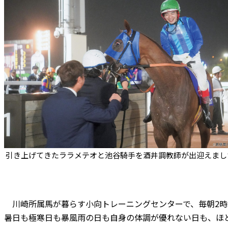
引き上げてきたララメテオと池谷騎手を酒井調教師が出迎えまし
川崎所属馬が暮らす小向トレーニングセンターで、毎朝2時3
暑日も極寒日も暴風雨の日も自身の体調が優れない日も、ほ