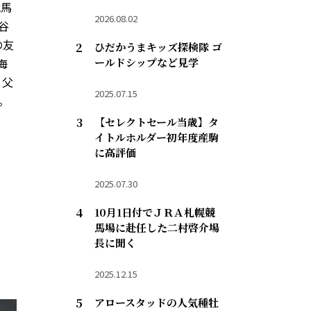
競馬
2026.08.02
谷
の友
ひだかうまキッズ探検隊 ゴ
海
ールドシップなど見学
、父
2025.07.15
。
【セレクトセール当歳】タ
イトルホルダー初年度産駒
に高評価
2025.07.30
10月1日付でＪＲＡ札幌競
馬場に赴任した二村啓介場
長に聞く
2025.12.15
アロースタッドの人気種牡