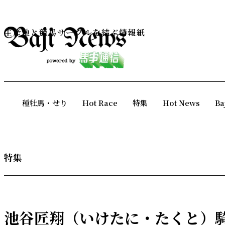
生産地と競馬サークルを結ぶ情報紙
種牡馬・せり
Hot Race
特集
Hot News
Ba
特集
池谷匠翔（いけたに・たくと）