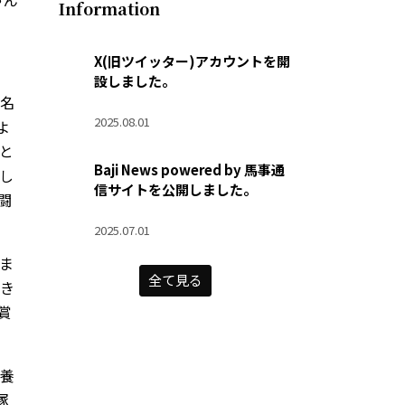
Information
X(旧ツイッター)アカウントを開
設しました。
名
2025.08.01
よ
と
Baji News powered by 馬事通
し
信サイトを公開しました。
闘
2025.07.01
ま
全て見る
き
賞
養
塚