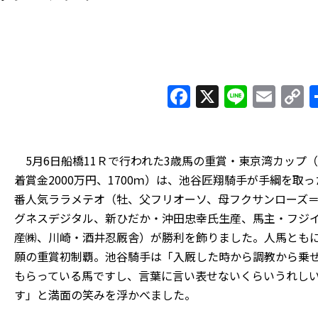
Facebook
X
Line
Ema
C
L
5月6日船橋11Ｒで行われた3歳馬の重賞・東京湾カップ（
着賞金2000万円、1700ｍ）は、池谷匠翔騎手が手綱を取っ
番人気ララメテオ（牡、父フリオーソ、母フクサンローズ
グネスデジタル、新ひだか・沖田忠幸氏生産、馬主・フジ
産㈱、川崎・酒井忍厩舎）が勝利を飾りました。人馬とも
願の重賞初制覇。池谷騎手は「入厩した時から調教から乗
もらっている馬ですし、言葉に言い表せないくらいうれし
す」と満面の笑みを浮かべました。