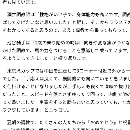
者も見ています。
酒井調教師は「性格がいい子で、身体能力も高いです。調教
ばしてあげたいなと思いました」と話し、そこからララメテ
をわかってくると思うので、あえて調教から乗ってもらって
池谷騎手は「2歳の乗り始めの時は口向きや変な癖がつかな
かけた調教で、馬の力をつけることを意識して乗っています
るようにしてきました」と振り返ります。
東京湾カップでは中団を追走して3コーナー付近で外から一
でした。「手応えは良くて、展開的にも向いていると思いま
く仕掛けることになりましたが、手応えも良くて直線で抜け
だったこと、スピードを落とさずゆったり回って、内側で他
って追いました。重賞をずっと勝ちたいと思っていても、な
ワフワしています」とニッコリ。
翌朝の調教で、たくさんの人たちから『おめでとう』と祝福
す。池谷騎手の一番のファンでもある家族の様子について、