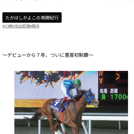
たかはしかよこの南関紀行
#川崎
#池谷匠翔
#騎手
～デビューから７年、ついに重賞初制覇～