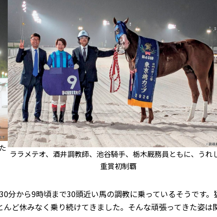
た
ララメテオ、酒井調教師、池谷騎手、栃木厩務員ともに、うれ
重賞初制覇
0分から9時頃まで30頭近い馬の調教に乗っているそうです。
とんど休みなく乗り続けてきました。そんな頑張ってきた姿は