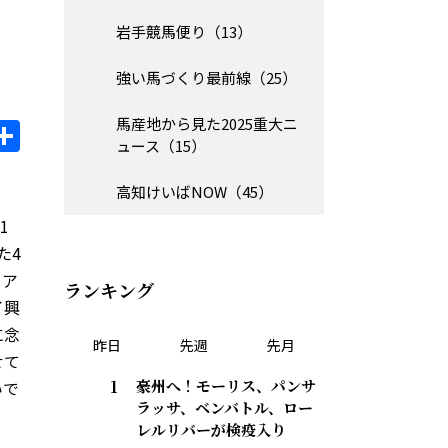
岩手競馬便り（13）
強い馬づくり最前線（25）
il
opy
共
馬産地から見た2025重大ニ
ュース（15）
ink
有
高知けいばNOW（45）
1
た4
＝ア
ランキング
イ興
に念
昨日
先週
先月
せて
豪州へ！モーリス、パンサ
いで
ラッサ、ベンバトル、ロー
レルリバーが検疫入り