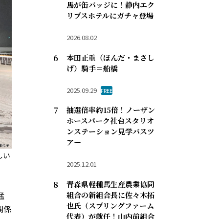
馬が缶バッジに！静内エク
リプスホテルにガチャ登場
2026.08.02
本田正重（ほんだ・まさし
げ）騎手＝船橋
2025.09.29
FREE
抽選倍率約15倍！ノーザン
ホースパーク社台スタリオ
ンステーション見学バスツ
アー
しい
2025.12.01
青森県軽種馬生産農業協同
猛
組合の新組合長に佐々木拓
也氏（スプリングファーム
関係
代表）が就任！山内前組合