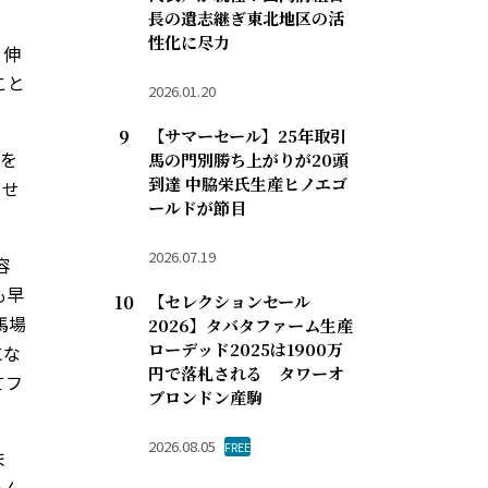
長の遺志継ぎ東北地区の活
性化に尽力
、伸
こと
2026.01.20
【サマーセール】25年取引
を
馬の門別勝ち上がりが20頭
到達 中脇栄氏生産ヒノエゴ
させ
ールドが節目
2026.07.19
容
も早
【セレクションセール
馬場
2026】タバタファーム生産
ローデッド2025は1900万
にな
円で落札される タワーオ
てフ
ブロンドン産駒
2026.08.05
FREE
ま
ゃん