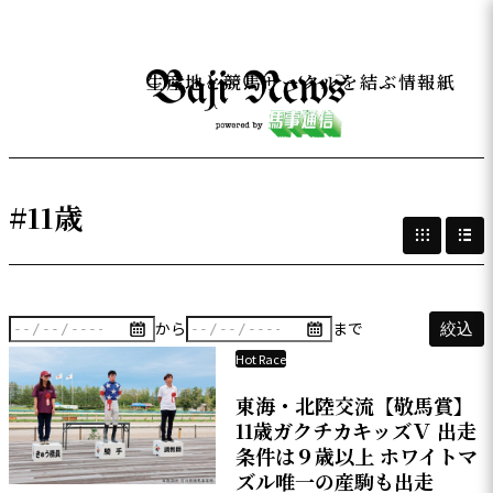
生産地と競馬サークルを結ぶ情報紙
#11歳
から
まで
絞込
Hot Race
東海・北陸交流【敬馬賞】
11歳ガクチカキッズＶ 出走
条件は９歳以上 ホワイトマ
ズル唯一の産駒も出走