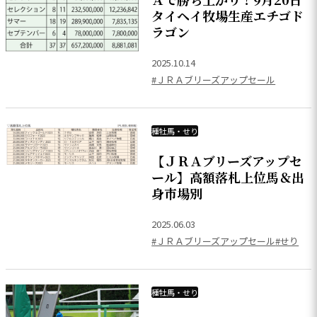
タイヘイ牧場生産エチゴド
ラゴン
2025.10.14
#ＪＲＡブリーズアップセール
種牡馬・せり
【ＪＲＡブリーズアップセ
ール】高額落札上位馬＆出
身市場別
2025.06.03
#ＪＲＡブリーズアップセール
#せり
種牡馬・せり