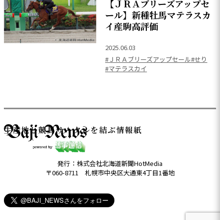
【ＪＲＡブリーズアップセ
ール】新種牡馬マテラスカ
イ産駒高評価
2025.06.03
#ＪＲＡブリーズアップセール
#せり
#マテラスカイ
生産地と競馬サークルを結ぶ情報紙
発行：株式会社北海道新聞HotMedia
〒060-8711 札幌市中央区大通東4丁目1番地