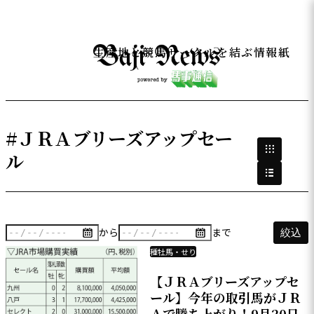
生産地と競馬サークルを結ぶ情報紙
#ＪＲＡブリーズアップセー
ル
から
まで
絞込
種牡馬・せり
【ＪＲＡブリーズアップセ
ール】今年の取引馬がＪＲ
Ａで勝ち上がり！9月20日