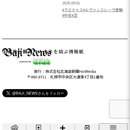
2025.09.01
#ラエトゥス
#ルヴァンスレーヴ産駒
#中京
#芝
生産地と競馬サークルを結ぶ情報紙
発行：株式会社北海道新聞HotMedia
〒060-8711 札幌市中央区大通東4丁目1番地