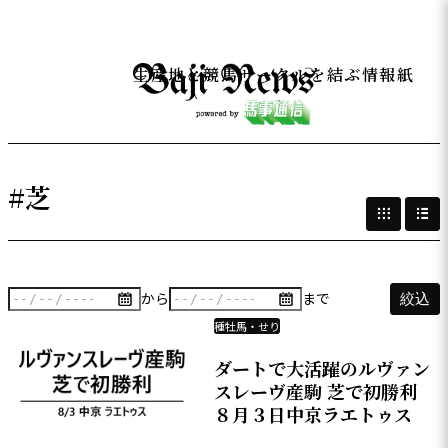
生産地と競馬サークルを結ぶ情報紙
#芝
から
まで
絞込
種牡馬・せり
ダートで大活躍のルヴァン
スレーヴ産駒 芝で初勝利
８月３日中京ラエトゥス