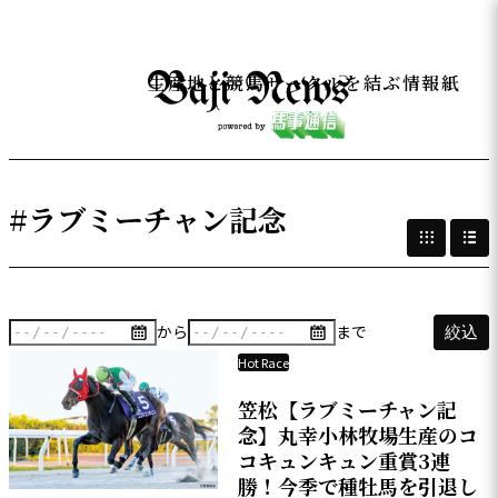
生産地と競馬サークルを結ぶ情報紙
#ラブミーチャン記念
から
まで
絞込
Hot Race
笠松【ラブミーチャン記
念】丸幸小林牧場生産のコ
コキュンキュン重賞3連
勝！今季で種牡馬を引退し