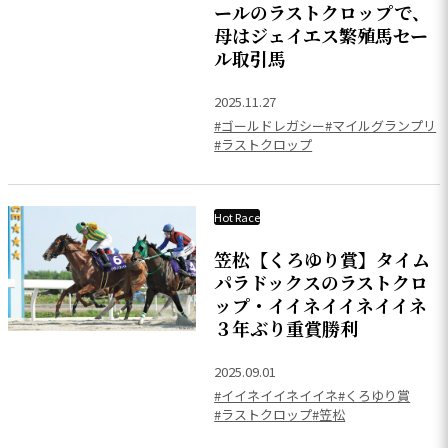
ールのラストクロップで、
母はジェイエス繁殖馬セー
ル取引馬
2025.11.27
#ゴールドレガシー
#マイルグランプリ
#ラストクロップ
Hot Race
笠松【くろゆり賞】タイム
パラドックスのラストクロ
ップ・イイネイイネイイネ
３年ぶり重賞勝利
2025.09.01
#イイネイイネイイネ
#くろゆり賞
#ラストクロップ
#笠松