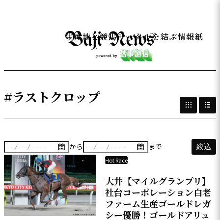
生産地と競馬サークルを結ぶ情報紙
#ラストクロップ
から
まで
絞込
Hot Race
大井【マイルグランプリ】
社台コーポレーション白老
ファーム生産ゴールドレガ
シー優勝！ゴールドアリュ