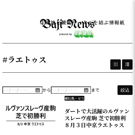
生産地と競馬サークルを結ぶ情報紙
#ラエトゥス
から
まで
絞込
種牡馬・せり
ダートで大活躍のルヴァン
スレーヴ産駒 芝で初勝利
８月３日中京ラエトゥス