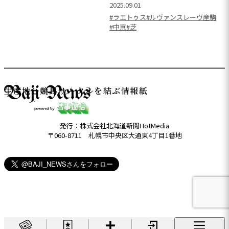
2025.09.01
#ラエトゥス
#ルヴァンスレーヴ産駒
#中京
#芝
生産地と競馬サークルを結ぶ情報紙
発行：株式会社北海道新聞HotMedia
〒060-8711 札幌市中央区大通東4丁目1番地