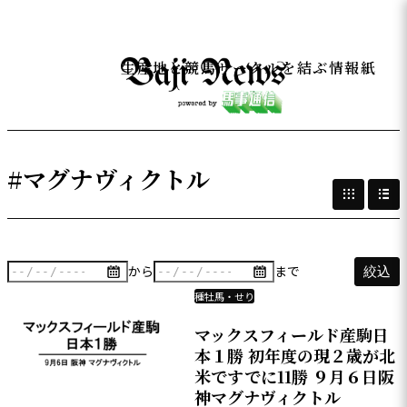
生産地と競馬サークルを結ぶ情報紙
#マグナヴィクトル
から
まで
絞込
種牡馬・せり
マックスフィールド産駒日
本１勝 初年度の現２歳が北
米ですでに11勝 ９月６日阪
神マグナヴィクトル