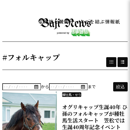
生産地と競馬サークルを結ぶ情報紙
#フォルキャップ
から
まで
絞込
種牡馬・せり
オグリキャップ生誕40年 ひ
孫のフォルキャップが種牡
馬生活スタート 笠松では
生誕40周年記念イベント