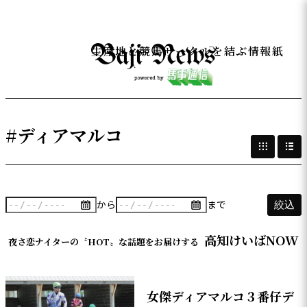
生産地と競馬サークルを結ぶ情報紙
#ディアマルコ
から
まで
絞込
高知けいばNOW
夜さ恋ナイターの〝HOT〟な話題をお届けする
女傑ディアマルコ３番仔デ