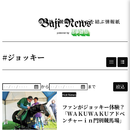
生産地と競馬サークルを結ぶ情報紙
#ジョッキー
から
まで
絞込
Hot News
ファンがジョッキー体験？
「ＷＡＫＵＷＡＫＵアドベ
ンチャーｉｎ門別競馬場」