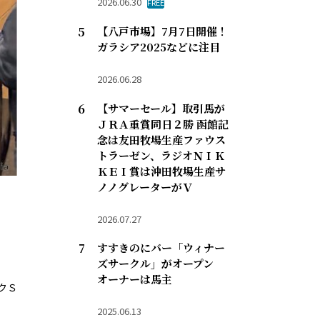
2026.06.30
FREE
【八戸市場】7月7日開催！
ガラシア2025などに注目
2026.06.28
【サマーセール】取引馬が
ＪＲＡ重賞同日２勝 函館記
念は友田牧場生産ファウス
トラーゼン、ラジオＮＩＫ
ＫＥＩ賞は沖田牧場生産サ
ノノグレーターがＶ
2026.07.27
すすきのにバー「ウィナー
ズサークル」がオープン
オーナーは馬主
クＳ
2025.06.13