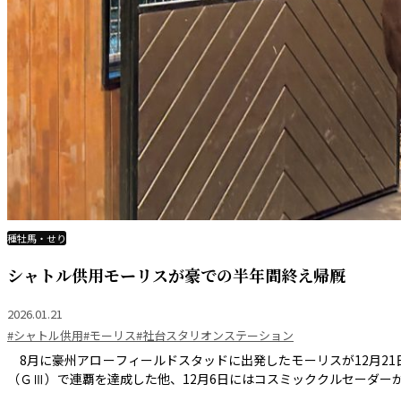
種牡馬・せり
シャトル供用モーリスが豪での半年間終え帰厩
2026.01.21
#シャトル供用
#モーリス
#社台スタリオンステーション
8月に豪州アローフィールドスタッドに出発したモーリスが12月2
（ＧⅢ）で連覇を達成した他、12月6日にはコスミッククルセーダーがノ