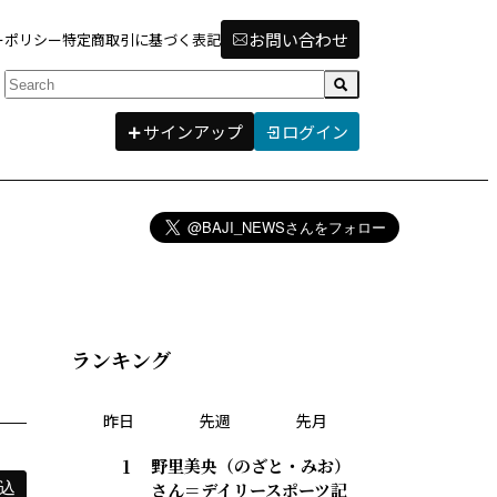
お問い合わせ
ーポリシー
特定商取引に基づく表記
検索
サインアップ
ログイン
ランキング
昨日
先週
先月
野里美央（のざと・みお）
さん＝デイリースポーツ記
込