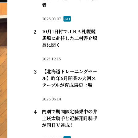
者
2026.03.07
FREE
10月1日付でＪＲＡ札幌競
馬場に赴任した二村啓介場
長に聞く
2025.12.15
【北海道トレーニングセー
ル】昨年6月開業の大河ス
テーブルが育成馬初上場
2026.06.14
門別で期間限定騎乗中の井
上瑛太騎手と近藤翔月騎手
が同日Ｖ達成！