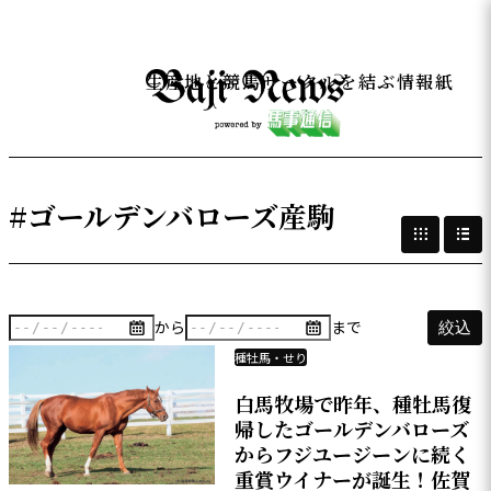
生産地と競馬サークルを結ぶ情報紙
#ゴールデンバローズ産駒
から
まで
絞込
種牡馬・せり
白馬牧場で昨年、種牡馬復
帰したゴールデンバローズ
からフジユージーンに続く
重賞ウイナーが誕生！佐賀