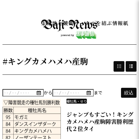
生産地と競馬サークルを結ぶ情報紙
#キングカメハメハ産駒
から
まで
絞込
種牡馬・せり
ジャンプもすごい！キング
カメハメハ産駒障害勝利歴
代２位タイ