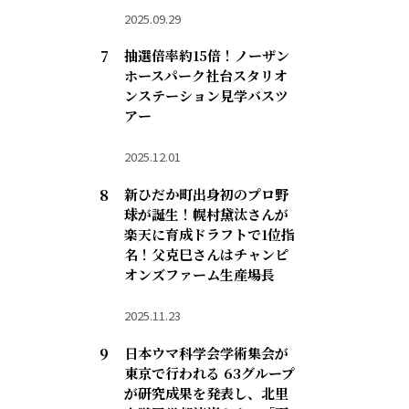
2025.09.29
抽選倍率約15倍！ノーザン
ホースパーク社台スタリオ
ンステーション見学バスツ
アー
2025.12.01
新ひだか町出身初のプロ野
球が誕生！幌村黛汰さんが
楽天に育成ドラフトで1位指
名！父克巳さんはチャンピ
オンズファーム生産場長
2025.11.23
日本ウマ科学会学術集会が
東京で行われる 63グループ
が研究成果を発表し、北里