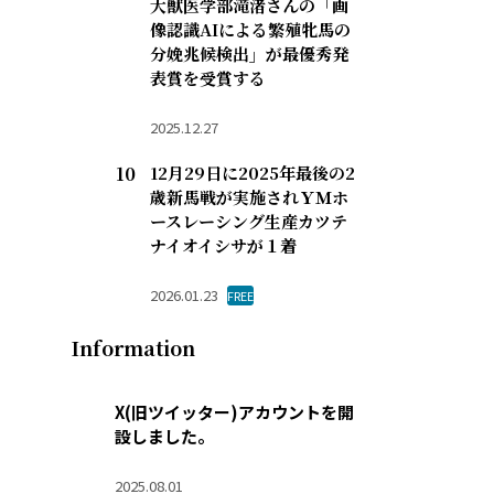
大獣医学部滝渚さんの「画
像認識AIによる繁殖牝馬の
分娩兆候検出」が最優秀発
表賞を受賞する
2025.12.27
12月29日に2025年最後の2
歳新馬戦が実施されＹＭホ
ースレーシング生産カツテ
ナイオイシサが１着
2026.01.23
FREE
Information
X(旧ツイッター)アカウントを開
設しました。
2025.08.01