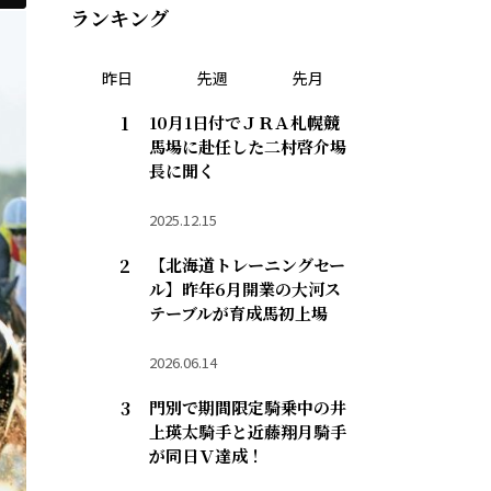
ランキング
昨日
先週
先月
10月1日付でＪＲＡ札幌競
馬場に赴任した二村啓介場
長に聞く
2025.12.15
【北海道トレーニングセー
ル】昨年6月開業の大河ス
テーブルが育成馬初上場
2026.06.14
門別で期間限定騎乗中の井
上瑛太騎手と近藤翔月騎手
が同日Ｖ達成！