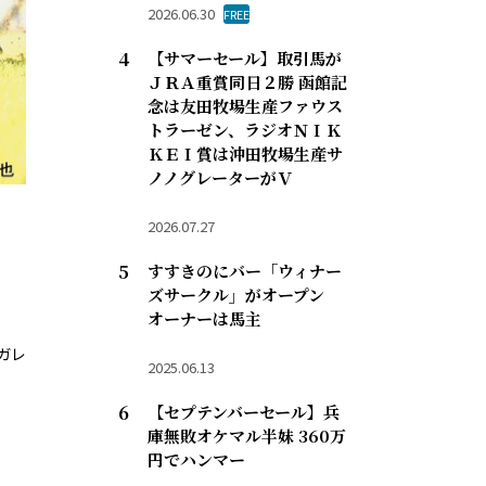
2026.06.30
FREE
【サマーセール】取引馬が
ＪＲＡ重賞同日２勝 函館記
念は友田牧場生産ファウス
トラーゼン、ラジオＮＩＫ
ＫＥＩ賞は沖田牧場生産サ
ノノグレーターがＶ
2026.07.27
すすきのにバー「ウィナー
ズサークル」がオープン
オーナーは馬主
ガレ
2025.06.13
【セプテンバーセール】兵
庫無敗オケマル半妹 360万
円でハンマー