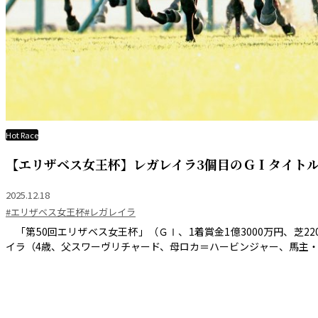
Hot Race
【エリザベス女王杯】レガレイラ3個目のＧＩタイトル
2025.12.18
#エリザベス女王杯
#レガレイラ
「第50回エリザベス女王杯」（ＧⅠ、1着賞金1億3000万円、芝22
イラ（4歳、父スワーヴリチャード、母ロカ＝ハービンジャー、馬主・㈲