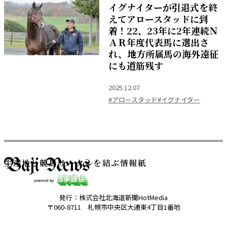
イグナイターが引退式を終
えてアロースタッドに到
着！22、23年に2年連続Ｎ
ＡＲ年度代表馬に選出さ
れ、地方所属馬の海外遠征
にも道筋残す
2025.12.07
#アロースタッド
#イグナイター
生産地と競馬サークルを結ぶ情報紙
発行：株式会社北海道新聞HotMedia
〒060-8711 札幌市中央区大通東4丁目1番地