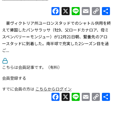
Facebook
X
Line
Email
Co
Lin
豪ヴィクトリア州ユーロンスタッドでのシャトル供用を終
えて帰国したパンサラッサ（牡9、父ロードカナロア、母ミ
スペンバリー＝モンジュー）が12月21日朝、繋養先のアロ
ースタッドに到着した。南半球で充実した2シーズン目を過
ご...
こちらは会員記事です。（有料）
会員登録する
すでに会員の方は
こちらからログイン
Facebook
X
Line
Email
Co
Lin