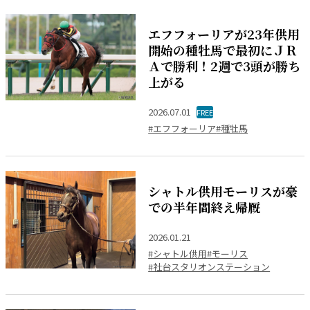
エフフォーリアが23年供用
開始の種牡馬で最初にＪＲ
Ａで勝利！2週で3頭が勝ち
上がる
2026.07.01
FREE
#エフフォーリア
#種牡馬
シャトル供用モーリスが豪
での半年間終え帰厩
2026.01.21
#シャトル供用
#モーリス
#社台スタリオンステーション