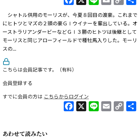
Lin
シャトル供用のモーリスが、今夏８回目の渡豪。これまで
にヒトツとマズの２頭の豪ＧⅠウイナーを輩出している。オ
ーストラリアンダービーなどＧⅠ３勝のヒトツは後継として
モーリスと同じアローフィールドで種牡馬入りした。モーリ
スの...
こちらは会員記事です。（有料）
会員登録する
すでに会員の方は
こちらからログイン
Facebook
X
Line
Email
Co
Lin
あわせて読みたい