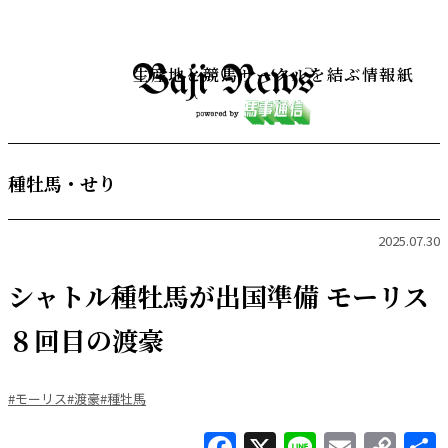
生産地と競馬サークルを結ぶ情報紙
種牡馬・せり
2025.07.30
シャトル種牡馬が出国準備 モーリス
８回目の渡豪
#モーリス
#渡豪
#種牡馬
Facebook
X
Line
Email
Co