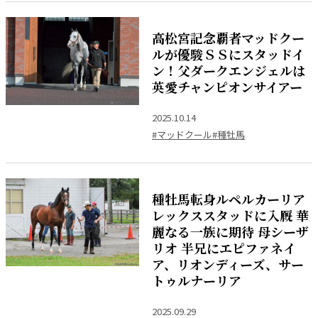
高松宮記念覇者マッドクー
ルが優駿ＳＳにスタッドイ
ン！父ダークエンジェルは
英愛チャンピオンサイアー
2025.10.14
#マッドクール
#種牡馬
種牡馬転身ルペルカーリア
レックススタッドに入厩 華
麗なる一族に期待 母シーザ
リオ 半兄にエピファネイ
ア、リオンディーズ、サー
トゥルナーリア
2025.09.29