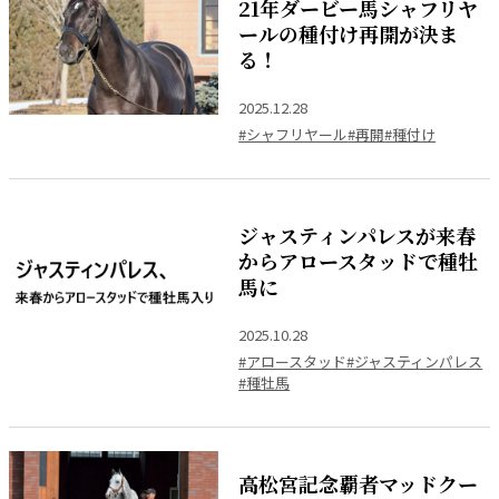
21年ダービー馬シャフリヤ
ールの種付け再開が決ま
る！
2025.12.28
#シャフリヤール
#再開
#種付け
ジャスティンパレスが来春
からアロースタッドで種牡
馬に
2025.10.28
#アロースタッド
#ジャスティンパレス
#種牡馬
高松宮記念覇者マッドクー