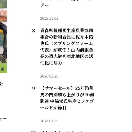
アー
2025.12.01
青森県軽種馬生産農業協同
組合の新組合長に佐々木拓
也氏（スプリングファーム
代表）が就任！山内前組合
長の遺志継ぎ東北地区の活
性化に尽力
2026.01.20
を
【サマーセール】25年取引
馬の門別勝ち上がりが20頭
到達 中脇栄氏生産ヒノエゴ
ールドが節目
ェー
2026.07.19