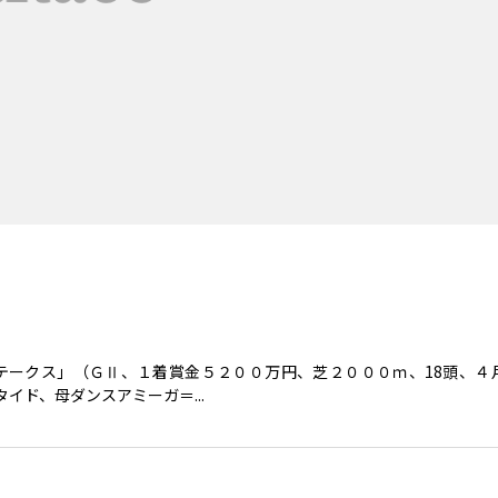
ークス」（ＧⅡ、１着賞金５２００万円、芝２０００ｍ、18頭、４月
ド、母ダンスアミーガ＝...