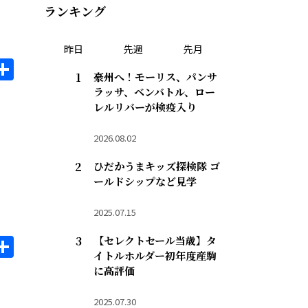
ランキング
昨日
先週
先月
il
opy
共
豪州へ！モーリス、パンサ
ink
有
ラッサ、ベンバトル、ロー
レルリバーが検疫入り
2026.08.02
ひだかうまキッズ探検隊 ゴ
ールドシップなど見学
2025.07.15
il
opy
共
【セレクトセール当歳】タ
イトルホルダー初年度産駒
ink
有
に高評価
2025.07.30