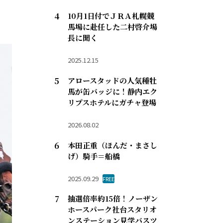
10月1日付でＪＲＡ札幌競
馬場に赴任した二村啓介場
長に聞く
2025.12.15
アロースタッドの人気種牡
馬が缶バッジに！静内エク
リプスホテルにガチャ登場
2026.08.02
本田正重（ほんだ・まさし
げ）騎手＝船橋
2025.09.29
FREE
抽選倍率約15倍！ノーザン
ホースパーク社台スタリオ
ンステーション見学バスツ