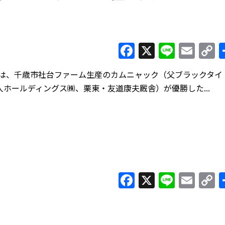
Facebook
X
Line
Ema
C
L
）は、千歳市社台ファーム生産のカムニャック（父ブラックタイ
ホールディングス㈱、栗東・友道康夫厩舎）が優勝した...
Facebook
X
Line
Ema
C
L