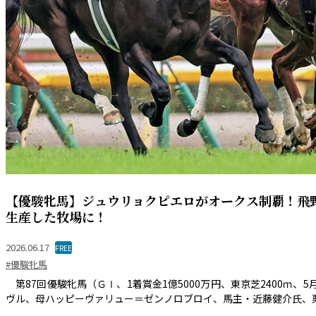
【優駿牝馬】ジュウリョクピエロがオークス制覇！飛
生産した牧場に！
2026.06.17
FREE
#優駿牝馬
第87回優駿牝馬（ＧⅠ、1着賞金1億5000万円、東京芝2400ｍ
ヴル、母ハッピーヴァリュー＝ゼンノロブロイ、馬主・近藤健介氏、栗東