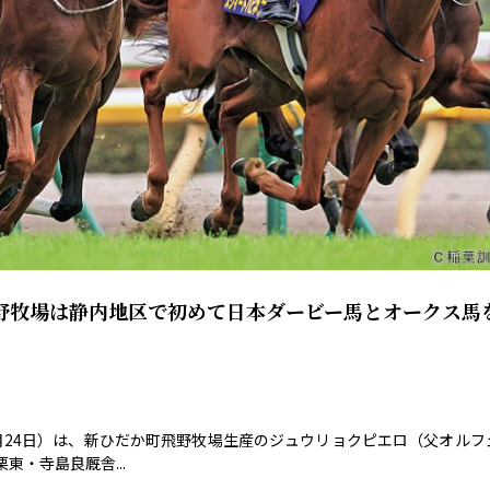
野牧場は静内地区で初めて日本ダービー馬とオークス馬
、5月24日）は、新ひだか町飛野牧場生産のジュウリョクピエロ（父オルフ
・寺島良厩舎...