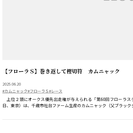
【フローラＳ】巻き返して樫切符 カムニャック
2025.06.20
#カムニャック
#フローラＳ
#レース
上位２頭にオークス優先出走権が与えられる「第60回フローラステ
日、東京）は、千歳市社台ファーム生産のカムニャック（父ブラックタイ