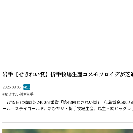
岩手【せきれい賞】折手牧場生産コスモフロイデが芝
2026.08.05
FREE
#せきれい賞
#岩手
7月5日は盛岡芝2400ｍ重賞「第48回せきれい賞」（1着賞金50
ール＝ステイゴールド、新ひだか・折手牧場生産、馬主・㈲ビッグレッド