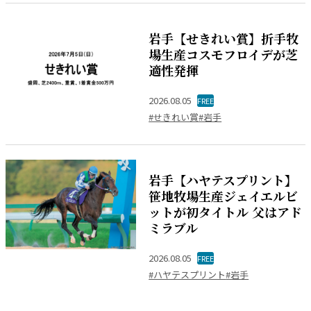
岩手【せきれい賞】折手牧
場生産コスモフロイデが芝
適性発揮
2026.08.05
FREE
#せきれい賞
#岩手
岩手【ハヤテスプリント】
笹地牧場生産ジェイエルビ
ットが初タイトル 父はアド
ミラブル
2026.08.05
FREE
#ハヤテスプリント
#岩手