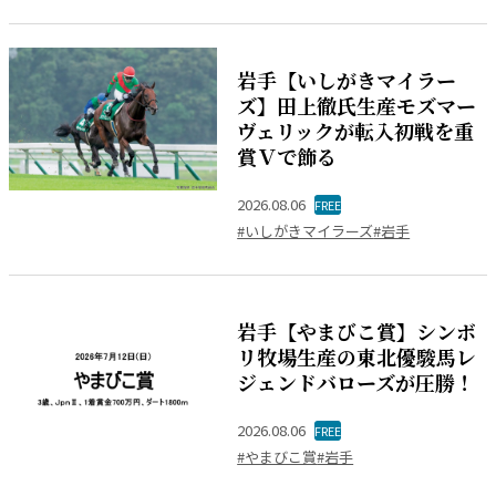
岩手【いしがきマイラー
ズ】田上徹氏生産モズマー
ヴェリックが転入初戦を重
賞Ｖで飾る
2026.08.06
FREE
#いしがきマイラーズ
#岩手
岩手【やまびこ賞】シンボ
リ牧場生産の東北優駿馬レ
ジェンドバローズが圧勝！
2026.08.06
FREE
#やまびこ賞
#岩手