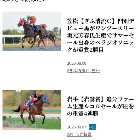
笠松【ぎふ清流Ｃ】門別デ
ビュー馬がワンツースリー
坂元芳春氏生産でサマーセ
ール出身のベラジオソニッ
クが重賞2勝目
2026.08.08
#ぎふ清流Ｃ
#笠松
岩手【岩鷲賞】追分ファー
ム生産ルコルセールが圧巻
の重賞4連勝
2026.08.07
FREE
#岩手
#岩鷲賞