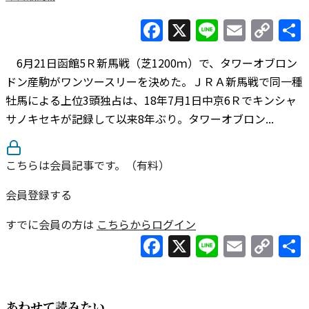
Facebook
X
Line
Email
Co
Lin
6月21日函館5Ｒ新馬戦（芝1200ｍ）で、タワーオブロン
ドン産駒がワンツースリーを決めた。ＪＲＡ新馬戦で同一種
牡馬による上位3頭独占は、18年7月1日中京6Ｒでキンシャ
サノキセキが記録して以来8年ぶり。タワーオブロン...
こちらは会員記事です。（有料）
会員登録する
すでに会員の方は
こちらからログイン
Facebook
X
Line
Email
Co
Lin
あわせて読みたい