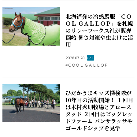
北海道発の冷感馬服「ＣＯ
ＯＬ ＧＡＬＬＯＰ」を札幌
のリレーワークス社が販売
開始 暑さ対策や虫よけに活
用
2026.07.28
FREE
#ＣＯＯＬ ＧＡＬＬＯＰ
ひだかうまキッズ探検隊が
10年目の活動開始！ １回目
は木村秀則牧場とアロース
タッド ２回目はビッグレッ
ドファーム パンサラッサや
ゴールドシップを見学