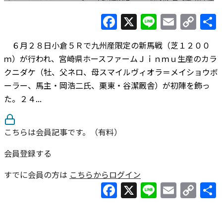
Facebook
X
Line
Email
Co
Lin
６月２８日小倉５Ｒで九州産限定の新馬戦（芝１２００
ｍ）が行われ、宮崎県ホースファームＪｉｎｍｕ生産のカラ
クニダケ（牡、父ネロ、母スマイルヴィオラ＝メイショウボ
ーラー、馬主・岡浩二氏、栗東・谷潔厩舎）が初陣を飾っ
た。２４...
こちらは会員記事です。（有料）
会員登録する
すでに会員の方は
こちらからログイン
Facebook
X
Line
Email
Co
Lin