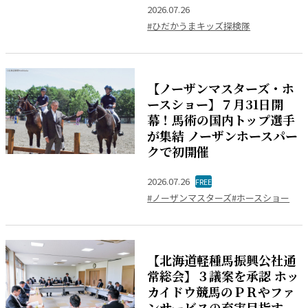
2026.07.26
#ひだかうまキッズ探検隊
【ノーザンマスターズ・ホ
ースショー】７月31日開
幕！馬術の国内トップ選手
が集結 ノーザンホースパー
クで初開催
2026.07.26
FREE
#ノーザンマスターズ
#ホースショー
【北海道軽種馬振興公社通
常総会】３議案を承認 ホッ
カイドウ競馬のＰＲやファ
ンサービスの充実目指す