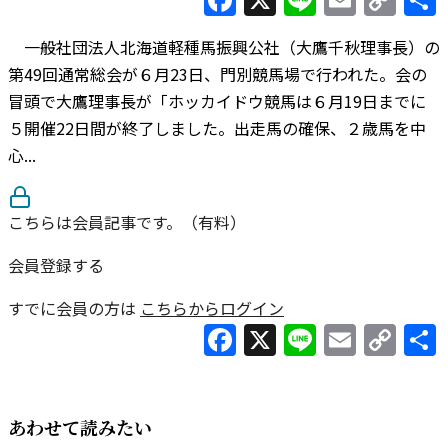
Lin
一般社団法人北海道軽種馬振興公社（大鷹千秋理事長）の
第49回通常総会が６月23日、門別競馬場で行われた。会の
冒頭で大鷹理事長が「ホッカイドウ競馬は６月19日までに
５開催22日間が終了しました。出走馬の確保、２歳馬を中
心...
こちらは会員記事です。（有料）
会員登録する
すでに会員の方は
こちらからログイン
Facebook
X
Line
Email
Co
Lin
あわせて読みたい