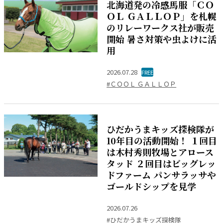
北海道発の冷感馬服「ＣＯ
ＯＬ ＧＡＬＬＯＰ」を札幌
のリレーワークス社が販売
開始 暑さ対策や虫よけに活
用
2026.07.28
FREE
#ＣＯＯＬ ＧＡＬＬＯＰ
ひだかうまキッズ探検隊が
10年目の活動開始！ １回目
は木村秀則牧場とアロース
タッド ２回目はビッグレッ
ドファーム パンサラッサや
ゴールドシップを見学
2026.07.26
#ひだかうまキッズ探検隊