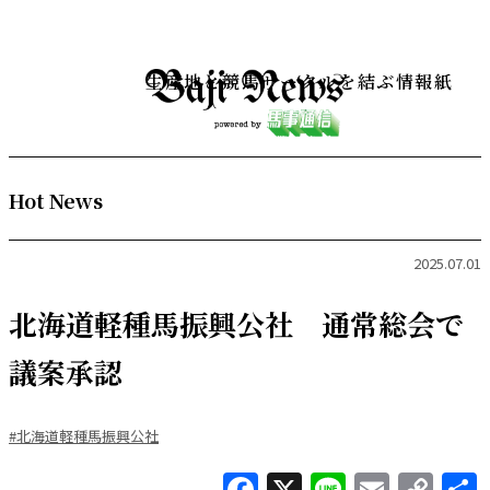
生産地と競馬サークルを結ぶ情報紙
Hot News
2025.07.01
北海道軽種馬振興公社 通常総会で
議案承認
#北海道軽種馬振興公社
Facebook
X
Line
Email
Co