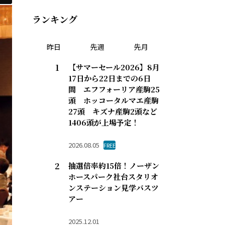
ランキング
昨日
先週
先月
【サマーセール2026】8月
17日から22日までの6日
間 エフフォーリア産駒25
頭 ホッコータルマエ産駒
27頭 キズナ産駒2頭など
1406頭が上場予定！
2026.08.05
FREE
抽選倍率約15倍！ノーザン
ホースパーク社台スタリオ
ンステーション見学バスツ
アー
2025.12.01