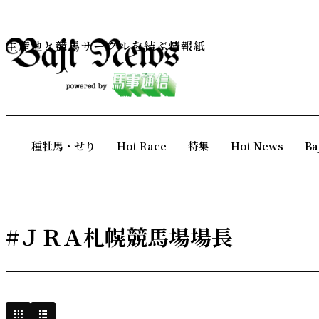
生産地と競馬サークルを結ぶ情報紙
種牡馬・せり
Hot Race
特集
Hot News
Ba
#ＪＲＡ札幌競馬場場長