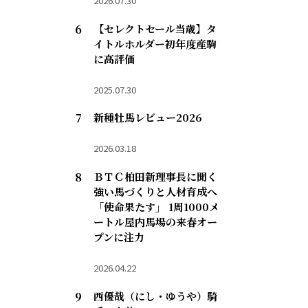
2026.07.30
【セレクトセール当歳】タ
イトルホルダー初年度産駒
に高評価
2025.07.30
新種牡馬レビュー2026
2026.03.18
ＢＴＣ柏田新理事長に聞く
強い馬づくりと人材育成へ
「使命果たす」 1周1000メ
ートル屋内馬場の来春オー
プンに注力
2026.04.22
西優哉（にし・ゆうや）騎