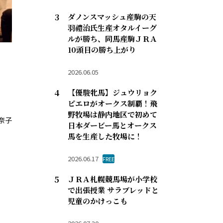
ダノンスマッシュ産駒の天
羽禮治氏生産オタルイーグ
ルが勝ち、同馬産駒ＪＲＡ
10頭目の勝ち上がり
2026.06.05
【優駿牝馬】ジュウリョク
ピエロがオークス制覇！飛
野牧場は静内地区で初めて
奈子
日本ダービー馬とオークス
馬を生産した牧場に！
2026.06.17
FREE
ＪＲＡ札幌競馬場が小学校
で出張授業 サラブレッドと
児童のかけっこも