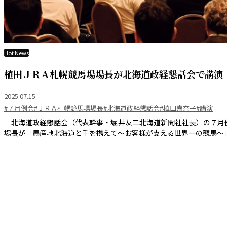
Hot News
植田ＪＲＡ札幌競馬場場長が北海道政経懇話会で講演
2025.07.15
#７月例会
#ＪＲＡ札幌競馬場場長
#北海道政経懇話会
#植田嘉奈子
#講演
北海道政経懇話会（代表幹事・堀井友二北海道新聞社社長）の７月
場長が「馬産地北海道と手を携えて～お客様が支える世界一の競馬～」