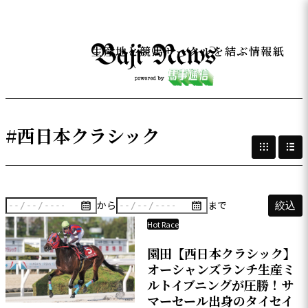
生産地と競馬サークルを結ぶ情報紙
#西日本クラシック
から
まで
絞込
Hot Race
園田【西日本クラシック】
オーシャンズランチ生産ミ
ルトイブニングが圧勝！サ
マーセール出身のタイセイ