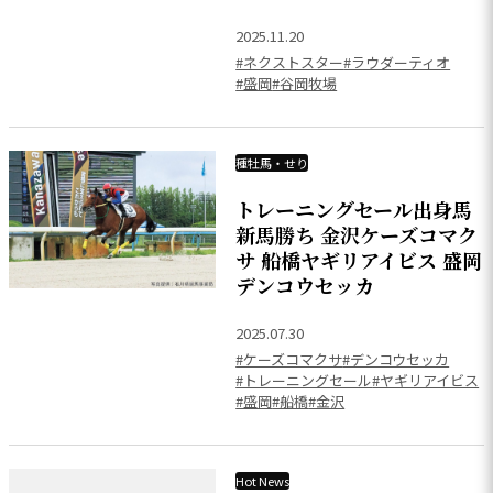
2025.11.20
#ネクストスター
#ラウダーティオ
#盛岡
#谷岡牧場
種牡馬・せり
トレーニングセール出身馬
新馬勝ち 金沢ケーズコマク
サ 船橋ヤギリアイビス 盛岡
デンコウセッカ
2025.07.30
#ケーズコマクサ
#デンコウセッカ
#トレーニングセール
#ヤギリアイビス
#盛岡
#船橋
#金沢
Hot News