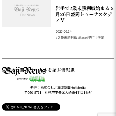
岩手で2歳未勝利戦始まる 5
月26日盛岡トゥーナスタデ
ィＶ
2025.06.14
#２歳未勝利戦
#Race
#岩手
#盛岡
生産地と競馬サークルを結ぶ情報紙
発行：株式会社北海道新聞HotMedia
〒060-8711 札幌市中央区大通東4丁目1番地