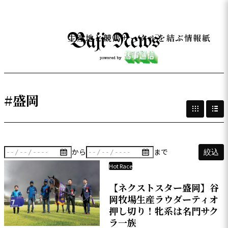
生産地と競馬サークルを結ぶ情報紙
#盛岡
から
まで
絞込
Hot Race
【ネクストスター盛岡】谷
岡牧場生産ラウダーティオ
押し切り！牝系は名門サク
ラ一族