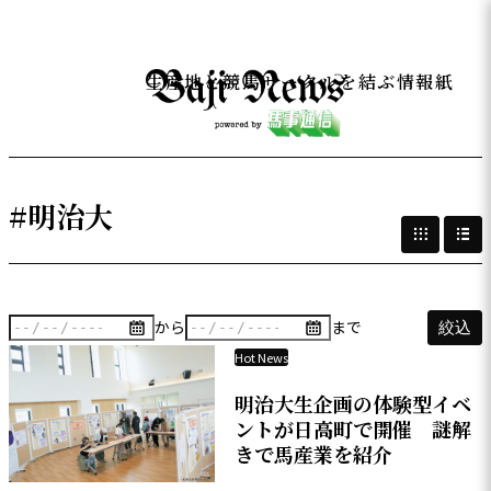
生産地と競馬サークルを結ぶ情報紙
#明治大
から
まで
絞込
Hot News
明治大生企画の体験型イベ
ントが日高町で開催 謎解
きで馬産業を紹介