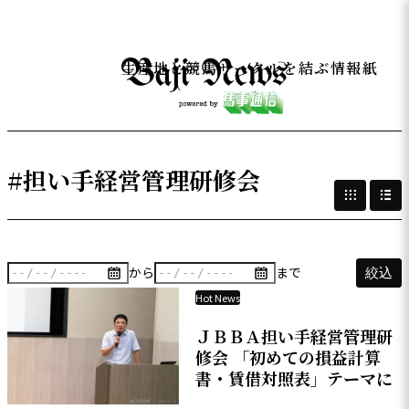
生産地と競馬サークルを結ぶ情報紙
#担い手経営管理研修会
から
まで
絞込
Hot News
ＪＢＢＡ担い手経営管理研
修会 「初めての損益計算
書・賃借対照表」テーマに