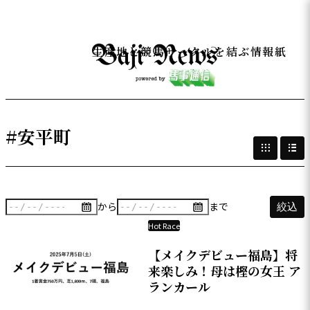
生産地と競馬サークルを結ぶ情報紙
#安平町
から
まで
絞込
Hot Race
【メイクデビュー福島】将
来楽しみ！母は樫の女王 ア
ランカール