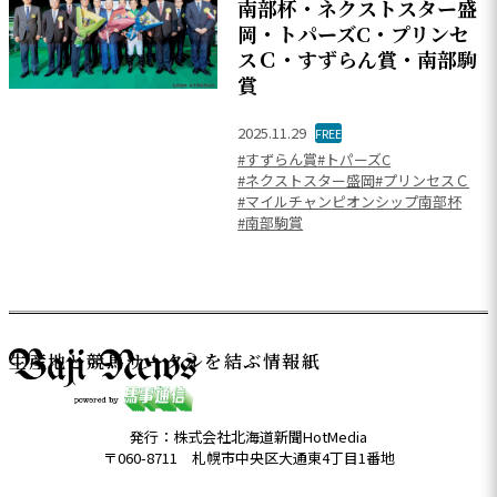
南部杯・ネクストスター盛
岡・トパーズC・プリンセ
スＣ・すずらん賞・南部駒
賞
2025.11.29
FREE
#すずらん賞
#トパーズC
#ネクストスター盛岡
#プリンセスＣ
#マイルチャンピオンシップ南部杯
#南部駒賞
生産地と競馬サークルを結ぶ情報紙
発行：株式会社北海道新聞HotMedia
〒060-8711 札幌市中央区大通東4丁目1番地