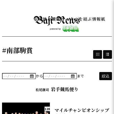
生産地と競馬サークルを結ぶ情報紙
#南部駒賞
から
まで
絞込
岩手競馬便り
松尾康司
128
マイルチャンピオンシップ