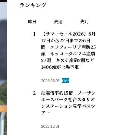
ランキング
昨日
先週
先月
【サマーセール2026】8月
17日から22日までの6日
間 エフフォーリア産駒25
頭 ホッコータルマエ産駒
27頭 キズナ産駒2頭など
1406頭が上場予定！
2026.08.05
FREE
抽選倍率約15倍！ノーザン
ホースパーク社台スタリオ
ンステーション見学バスツ
アー
2025.12.01