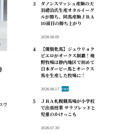
ダノンスマッシュ産駒の天
羽禮治氏生産オタルイーグ
ルが勝ち、同馬産駒ＪＲＡ
10頭目の勝ち上がり
2026.06.05
【優駿牝馬】ジュウリョク
ピエロがオークス制覇！飛
野牧場は静内地区で初めて
勝
日本ダービー馬とオークス
馬を生産した牧場に！
2026.06.17
FREE
ＪＲＡ札幌競馬場が小学校
スヴ
で出張授業 サラブレッドと
児童のかけっこも
2026.07.30