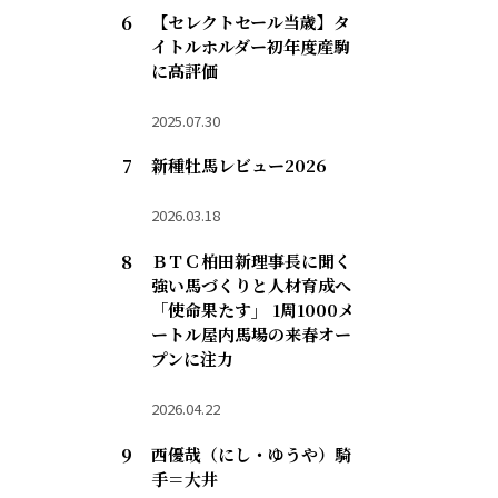
【セレクトセール当歳】タ
イトルホルダー初年度産駒
に高評価
2025.07.30
新種牡馬レビュー2026
2026.03.18
ＢＴＣ柏田新理事長に聞く
強い馬づくりと人材育成へ
「使命果たす」 1周1000メ
ートル屋内馬場の来春オー
プンに注力
2026.04.22
西優哉（にし・ゆうや）騎
手＝大井