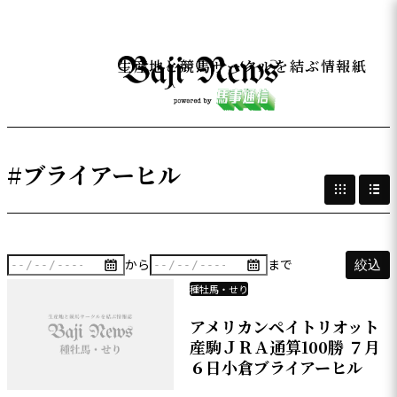
生産地と競馬サークルを結ぶ情報紙
#ブライアーヒル
から
まで
絞込
種牡馬・せり
アメリカンペイトリオット
産駒ＪＲＡ通算100勝 ７月
６日小倉ブライアーヒル