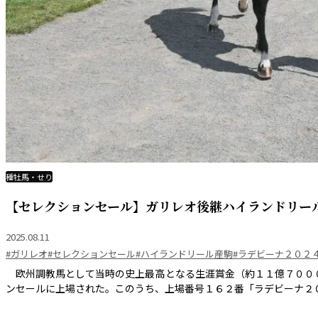
種牡馬・せり
【セレクションセール】ガリレオ後継ハイランドリール
2025.08.11
#ガリレオ
#セレクションセール
#ハイランドリール産駒
#ラデビーナ２０２
欧州調教馬として当時の史上最高となる生涯賞金（約１１億７００
ンセールに上場された。このうち、上場番号１６２番「ラデビーナ２０２