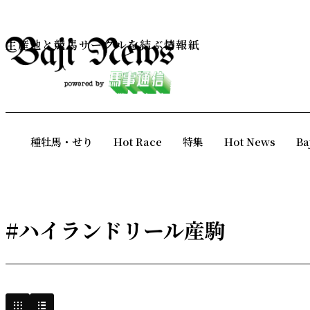
生産地と競馬サークルを結ぶ情報紙
種牡馬・せり
Hot Race
特集
Hot News
Ba
#ハイランドリール産駒