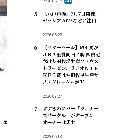
2026.06.30
FREE
【八戸市場】7月7日開催！
ガラシア2025などに注目
2026.06.28
【サマーセール】取引馬が
ＪＲＡ重賞同日２勝 函館記
念は友田牧場生産ファウス
トラーゼン、ラジオＮＩＫ
ＫＥＩ賞は沖田牧場生産サ
ノノグレーターがＶ
2026.07.27
すすきのにバー「ウィナー
ズサークル」がオープン
オーナーは馬主
、馬
2025.06.13