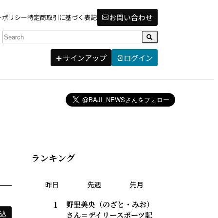
お問い合わせ
ーポリシー
特定商取引に基づく表記
検索
サインアップ
ログイン
ランキング
昨日
先週
先月
野里美央（のざと・みお）
さん＝デイリースポーツ記
込