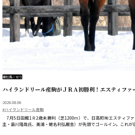
種牡馬・せり
ハイランドリール産駒がＪＲＡ初勝利！エスティファ
2026.08.06
#ハイランドリール産駒
7月5日函館1Ｒ2歳未勝利（芝1200ｍ）で、日高町㈲エスティ
主・島川隆哉氏、美浦・蛯名利弘厩舎）が先頭でゴールイン。これが日本