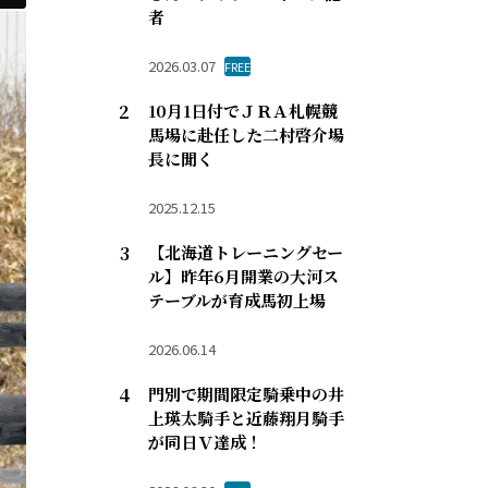
者
2026.03.07
FREE
10月1日付でＪＲＡ札幌競
馬場に赴任した二村啓介場
長に聞く
2025.12.15
【北海道トレーニングセー
ル】昨年6月開業の大河ス
テーブルが育成馬初上場
2026.06.14
門別で期間限定騎乗中の井
上瑛太騎手と近藤翔月騎手
が同日Ｖ達成！