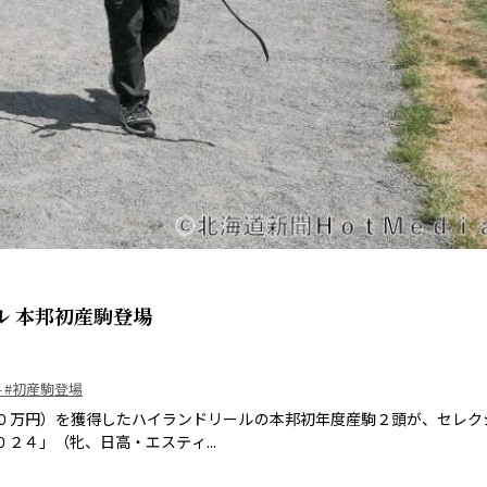
 本邦初産駒登場
４
#初産駒登場
０万円）を獲得したハイランドリールの本邦初年度産駒２頭が、セレク
４」（牝、日高・エスティ...