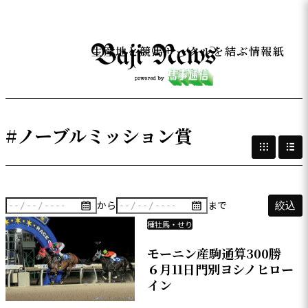
生産地と競馬サークルを結ぶ情報紙
#ノーブルミッション賞
から
まで
絞込
種牡馬・せり
モーニン産駒通算300勝
６月11日門別ヨシノヒロー
イン