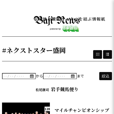
生産地と競馬サークルを結ぶ情報紙
#ネクストスター盛岡
から
まで
絞込
岩手競馬便り
松尾康司
128
マイルチャンピオンシップ