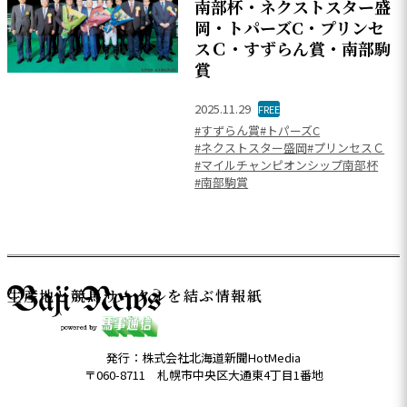
南部杯・ネクストスター盛
岡・トパーズC・プリンセ
スＣ・すずらん賞・南部駒
賞
2025.11.29
FREE
#すずらん賞
#トパーズC
#ネクストスター盛岡
#プリンセスＣ
#マイルチャンピオンシップ南部杯
#南部駒賞
生産地と競馬サークルを結ぶ情報紙
発行：株式会社北海道新聞HotMedia
〒060-8711 札幌市中央区大通東4丁目1番地