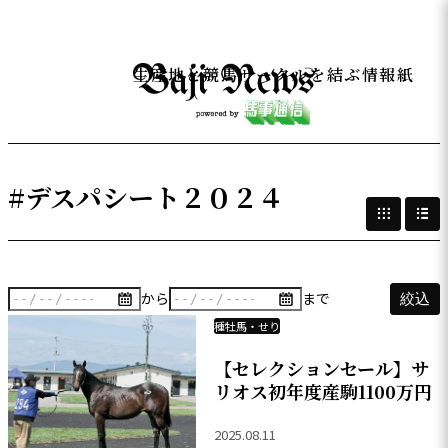
生産地と競馬サークルを結ぶ情報紙
#デスパシート２０２４
から
まで
絞込
種牡馬・せり
【セレクションセール】サ
リオス初年度産駒1100万円
2025.08.11