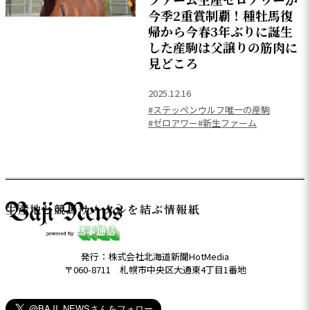
今季2重賞制覇！種牡馬復
帰から今春3年ぶりに誕生
した産駒は父譲りの筋肉に
見どころ
2025.12.16
#ステッペンウルフ唯一の産駒
#ゼロアワー
#新生ファーム
生産地と競馬サークルを結ぶ情報紙
発行：株式会社北海道新聞HotMedia
〒060-8711 札幌市中央区大通東4丁目1番地