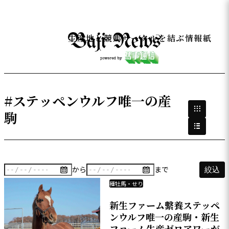
生産地と競馬サークルを結ぶ情報紙
#ステッペンウルフ唯一の産
駒
から
まで
絞込
種牡馬・せり
新生ファーム繫養ステッペ
ンウルフ唯一の産駒・新生
ファーム生産ゼロアワーが