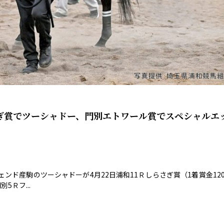
ぎ賞でツーシャドー、門別エトワール賞でスペシャルエ
ンド産駒のツーシャドーが4月22日浦和11Ｒしらさぎ賞（1着賞金120
5Ｒフ...