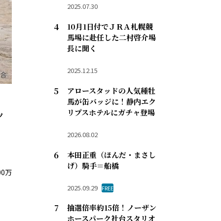
2025.07.30
10月1日付でＪＲＡ札幌競
馬場に赴任した二村啓介場
長に聞く
2025.12.15
アロースタッドの人気種牡
馬が缶バッジに！静内エク
リプスホテルにガチャ登場
ッ
2026.08.02
本田正重（ほんだ・まさし
げ）騎手＝船橋
0万
2025.09.29
FREE
抽選倍率約15倍！ノーザン
ホースパーク社台スタリオ