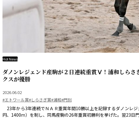
Hot News
ダノンレジェンド産駒が２日連続重賞Ⅴ！浦和しらさ
クスが優勝
2026.06.02
#エトワール賞
#しらさぎ賞
#浦和
#門別
23年から3年連続でＮＡＲ重賞年間10勝以上を記録するダノンレジェ
円、1400ｍ）を制し、同馬産駒の26年重賞初勝利を挙げた。翌23日門別