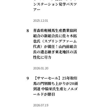
ンステーション見学バスツ
アー
2025.12.01
青森県軽種馬生産農業協同
組合の新組合長に佐々木拓
也氏（スプリングファーム
代表）が就任！山内前組合
長の遺志継ぎ東北地区の活
性化に尽力
2026.01.20
【サマーセール】25年取引
馬の門別勝ち上がりが20頭
到達 中脇栄氏生産ヒノエゴ
ールドが節目
2026.07.19