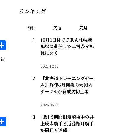
ランキング
昨日
先週
先月
10月1日付でＪＲＡ札幌競
il
opy
共
馬場に赴任した二村啓介場
ink
有
長に聞く
ぎ賞
2025.12.15
【北海道トレーニングセー
ル】昨年6月開業の大河ス
テーブルが育成馬初上場
2026.06.14
門別で期間限定騎乗中の井
il
opy
共
上瑛太騎手と近藤翔月騎手
ink
有
が同日Ｖ達成！