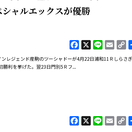
ペシャルエックスが優勝
Facebook
X
Line
Ema
C
L
ンレジェンド産駒のツーシャドーが4月22日浦和11Ｒしらさ
初勝利を挙げた。翌23日門別5Ｒフ...
Facebook
X
Line
Ema
C
L