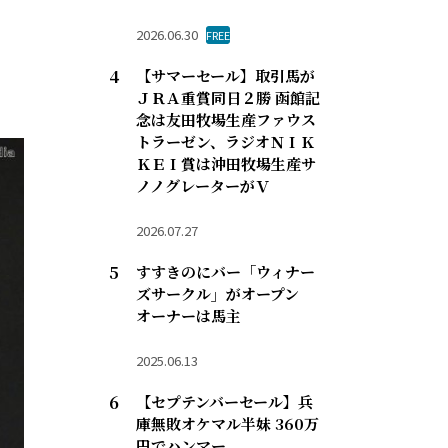
2026.06.30
FREE
【サマーセール】取引馬が
ＪＲＡ重賞同日２勝 函館記
念は友田牧場生産ファウス
トラーゼン、ラジオＮＩＫ
ＫＥＩ賞は沖田牧場生産サ
ノノグレーターがＶ
2026.07.27
すすきのにバー「ウィナー
ズサークル」がオープン
オーナーは馬主
2025.06.13
【セプテンバーセール】兵
庫無敗オケマル半妹 360万
円でハンマー