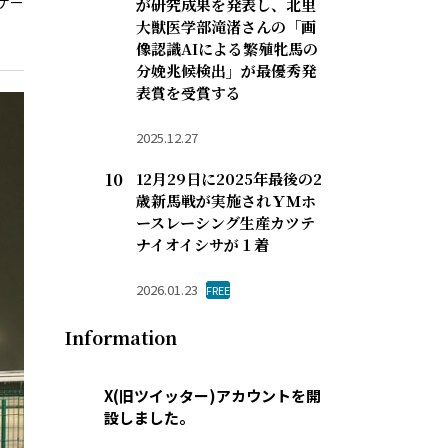
ゲー
が研究成果を発表し、北里
大獣医学部滝渚さんの「画
像認識AIによる繁殖牝馬の
分娩兆候検出」が最優秀発
表賞を受賞する
2025.12.27
12月29日に2025年最後の2
歳新馬戦が実施されＹＭホ
ースレーシング生産カツテ
ナイオイシサが１着
2026.01.23
FREE
Information
X(旧ツイッター)アカウントを開
設しました。