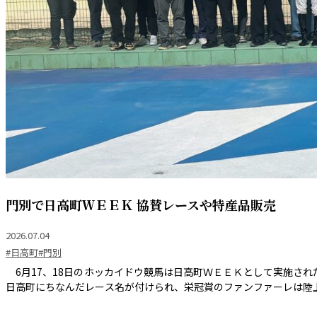
門別で日高町ＷＥＥＫ 協賛レースや特産品販売
2026.07.04
#日高町
#門別
6月17、18日のホッカイドウ競馬は日高町ＷＥＥＫとして実施さ
日高町にちなんだレース名が付けられ、栄冠賞のファンファーレは陸上自