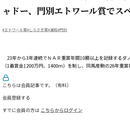
ャドー、門別エトワール賞でス
#エトワール賞
#しらさぎ賞
#浦和
#門別
23年から3年連続でＮＡＲ重賞年間10勝以上を記録するダノ
（1着賞金1200万円、1400ｍ）を制し、同馬産駒の26年重賞
こちらは会員記事です。（有料）
会員登録する
すでに会員の方は
こちらからログイン