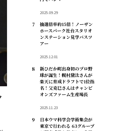
2025.09.29
抽選倍率約15倍！ノーザン
ホースパーク社台スタリオ
ンステーション見学バスツ
アー
2025.12.01
新ひだか町出身初のプロ野
球が誕生！幌村黛汰さんが
楽天に育成ドラフトで1位指
名！父克巳さんはチャンピ
オンズファーム生産場長
フ
2025.11.23
日本ウマ科学会学術集会が
東京で行われる 63グループ