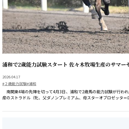
浦和で2歳能力試験スタート 佐々木牧場生産のサマー
2026.04.17
#２歳能力試験
#浦和
南関東4場の先陣を切って4月3日、浦和で2歳馬の能力試験が行われ
産のストラドル（牝、父ダノンプレミアム、母スターオブロゼッタ＝ロー