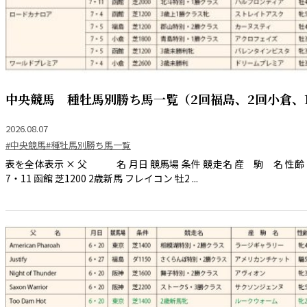
中央競馬 種牡馬別勝ち馬一覧（2回福島、2回小倉、1
2026.08.07
#中央競馬
#種牡馬別勝ち馬一覧
表を全体表示 × 父 名 月日 競馬場 条件 競走名 産 駒 名 性齢 母
7・11 函館 芝1200 2歳新馬 フレイコン 牡2 ...