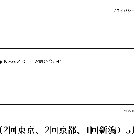
プライバシ
ji Newsとは
お問い合わせ
2025.0
2回東京、2回京都、1回新潟）5