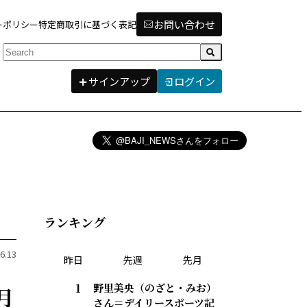
お問い合わせ
ーポリシー
特定商取引に基づく表記
検索
サインアップ
ログイン
ランキング
6.13
昨日
先週
先月
野里美央（のざと・みお）
月
さん＝デイリースポーツ記