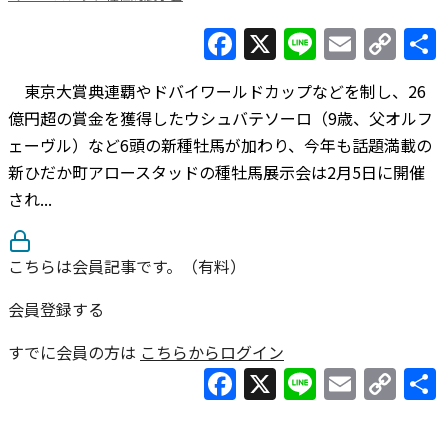
Facebook
X
Line
Email
Co
Lin
東京大賞典連覇やドバイワールドカップなどを制し、26
億円超の賞金を獲得したウシュバテソーロ（9歳、父オルフ
ェーヴル）など6頭の新種牡馬が加わり、今年も話題満載の
新ひだか町アロースタッドの種牡馬展示会は2月5日に開催
され...
こちらは会員記事です。（有料）
会員登録する
すでに会員の方は
こちらからログイン
Facebook
X
Line
Email
Co
Lin