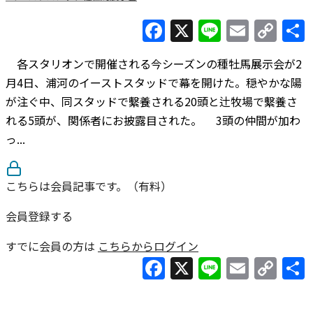
Facebook
X
Line
Email
Co
Lin
各スタリオンで開催される今シーズンの種牡馬展示会が2
月4日、浦河のイーストスタッドで幕を開けた。穏やかな陽
が注ぐ中、同スタッドで繫養される20頭と辻牧場で繫養さ
れる5頭が、関係者にお披露目された。 3頭の仲間が加わ
っ...
こちらは会員記事です。（有料）
会員登録する
すでに会員の方は
こちらからログイン
Facebook
X
Line
Email
Co
Lin